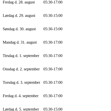
Fredag d. 28. august
0
5
:
30
-
17
:
0
0
Lørdag d. 29. august
0
5
:
30
-
15
:
0
0
Søndag d. 30. august
0
5
:
30
-
15
:
0
0
Mandag d. 31. august
0
5
:
30
-
17
:
0
0
Tirsdag d. 1. september
0
5
:
30
-
17
:
0
0
Onsdag d. 2. september
0
5
:
30
-
17
:
0
0
Torsdag d. 3. september
0
5
:
30
-
17
:
0
0
Fredag d. 4. september
0
5
:
30
-
17
:
0
0
Lørdag d. 5. september
0
5
:
30
-
15
:
0
0