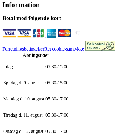
Information
Betal med følgende kort
Forretningsbetingelser
Ret cookie-samtykke
Åbningstider
I dag
0
5
:
30
-
15
:
0
0
Søndag d. 9. august
0
5
:
30
-
15
:
0
0
Mandag d. 10. august
0
5
:
30
-
17
:
0
0
Tirsdag d. 11. august
0
5
:
30
-
17
:
0
0
Onsdag d. 12. august
0
5
:
30
-
17
:
0
0