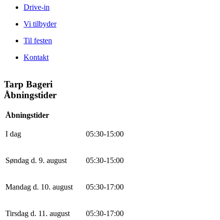
Drive-in
Vi tilbyder
Til festen
Kontakt
Tarp Bageri
Åbningstider
Åbningstider
I dag
0
5
:
30
-
15
:
0
0
Søndag d. 9. august
0
5
:
30
-
15
:
0
0
Mandag d. 10. august
0
5
:
30
-
17
:
0
0
Tirsdag d. 11. august
0
5
:
30
-
17
:
0
0