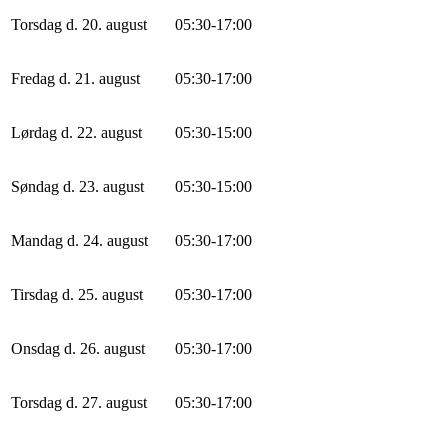
Torsdag d. 20. august
0
5
:
30
-
17
:
0
0
Fredag d. 21. august
0
5
:
30
-
17
:
0
0
Lørdag d. 22. august
0
5
:
30
-
15
:
0
0
Søndag d. 23. august
0
5
:
30
-
15
:
0
0
Mandag d. 24. august
0
5
:
30
-
17
:
0
0
Tirsdag d. 25. august
0
5
:
30
-
17
:
0
0
Onsdag d. 26. august
0
5
:
30
-
17
:
0
0
Torsdag d. 27. august
0
5
:
30
-
17
:
0
0