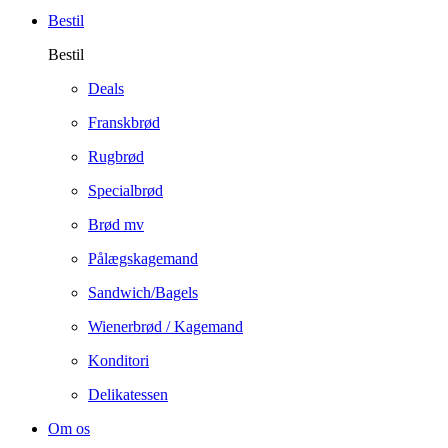
Bestil
Bestil
Deals
Franskbrød
Rugbrød
Specialbrød
Brød mv
Pålægskagemand
Sandwich/Bagels
Wienerbrød / Kagemand
Konditori
Delikatessen
Om os