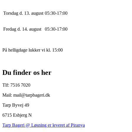
Torsdag d. 13. august
0
5
:
30
-
17
:
0
0
Fredag d. 14. august
0
5
:
30
-
17
:
0
0
På helligdage lukker vi kl. 15:00
Du finder os her
Tlf: 7516 7020
Mail: mail@tarpbageri.dk
Tarp Byvej 49
6715 Esbjerg N
Tarp Bageri @ Løsning er leveret af Piranya