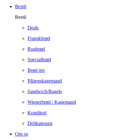
Bestil
Bestil
Deals
Franskbrød
Rugbrød
Specialbrød
Brød mv
Pålægskagemand
Sandwich/Bagels
Wienerbrød / Kagemand
Konditori
Delikatessen
Om os