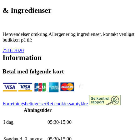
& Ingredienser
Henvendelser omkring Allergener og ingredienser, kontakt venligst
butikken på tlf:
7516 7020
Information
Betal med følgende kort
Forretningsbetingelser
Ret cookie-samtykke
Åbningstider
I dag
0
5
:
30
-
15
:
0
0
Søndag d. 9. august
0
5
:
30
-
15
:
0
0