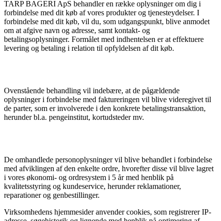
TARP BAGERI ApS behandler en række oplysninger om dig i
forbindelse med dit køb af vores produkter og tjenesteydelser. I
forbindelse med dit køb, vil du, som udgangspunkt, blive anmodet
om at afgive navn og adresse, samt kontakt- og
betalingsoplysninger. Formålet med indhentelsen er at effektuere
levering og betaling i relation til opfyldelsen af dit køb.
Ovenstående behandling vil indebære, at de pågældende
oplysninger i forbindelse med faktureringen vil blive videregivet til
de parter, som er involverede i den konkrete betalingstransaktion,
herunder bl.a. pengeinstitut, kortudsteder mv.
De omhandlede personoplysninger vil blive behandlet i forbindelse
med afviklingen af den enkelte ordre, hvorefter disse vil blive lagret
i vores økonomi- og ordresystem i 5 år med henblik på
kvalitetsstyring og kundeservice, herunder reklamationer,
reparationer og genbestillinger.
Virksomhedens hjemmesider anvender cookies, som registrerer IP-
adresse, søgehistorik og lignende med henblik på optimering af