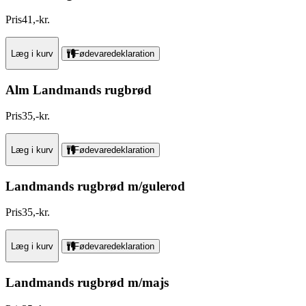
Pris
41
,
-
kr.
Læg i kurv
Fødevaredeklaration
Alm Landmands rugbrød
Pris
35
,
-
kr.
Læg i kurv
Fødevaredeklaration
Landmands rugbrød m/gulerod
Pris
35
,
-
kr.
Læg i kurv
Fødevaredeklaration
Landmands rugbrød m/majs