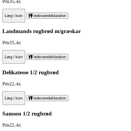
Pris
35
,
-
kr.
Læg i kurv
Fødevaredeklaration
Landmands rugbrød m/græskar
Pris
35
,
-
kr.
Læg i kurv
Fødevaredeklaration
Delikatesse 1/2 rugbrød
Pris
22
,
-
kr.
Læg i kurv
Fødevaredeklaration
Samson 1/2 rugbrød
Pris
22
,
-
kr.