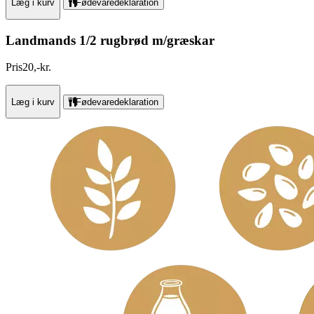
Læg i kurv
Fødevaredeklaration
Landmands 1/2 rugbrød m/græskar
Pris
20
,
-
kr.
Læg i kurv
Fødevaredeklaration