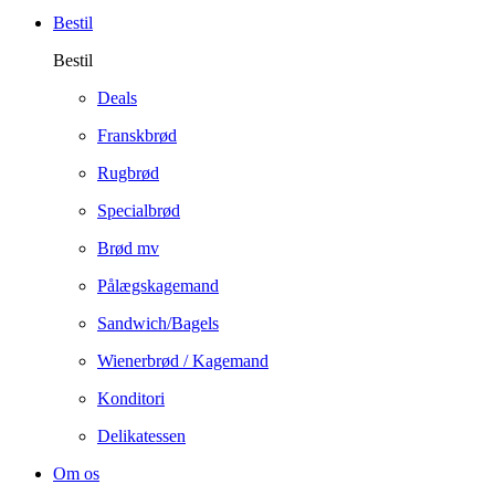
Bestil
Bestil
Deals
Franskbrød
Rugbrød
Specialbrød
Brød mv
Pålægskagemand
Sandwich/Bagels
Wienerbrød / Kagemand
Konditori
Delikatessen
Om os