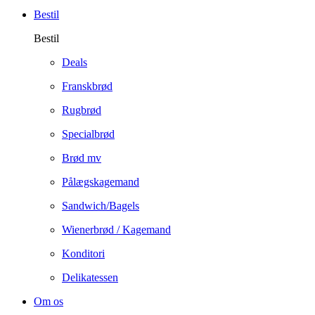
Bestil
Bestil
Deals
Franskbrød
Rugbrød
Specialbrød
Brød mv
Pålægskagemand
Sandwich/Bagels
Wienerbrød / Kagemand
Konditori
Delikatessen
Om os