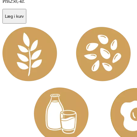
Pris
250
,
-
kr.
Læg i kurv