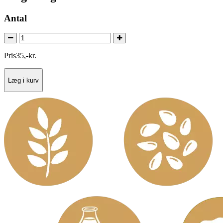
Antal
Pris
35
,
-
kr.
Læg i kurv