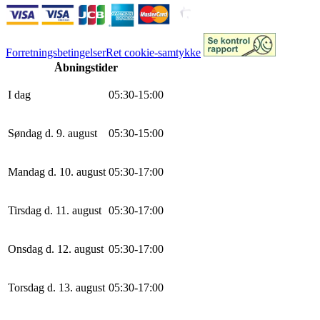
Forretningsbetingelser
Ret cookie-samtykke
Åbningstider
I dag
0
5
:
30
-
15
:
0
0
Søndag d. 9. august
0
5
:
30
-
15
:
0
0
Mandag d. 10. august
0
5
:
30
-
17
:
0
0
Tirsdag d. 11. august
0
5
:
30
-
17
:
0
0
Onsdag d. 12. august
0
5
:
30
-
17
:
0
0
Torsdag d. 13. august
0
5
:
30
-
17
:
0
0