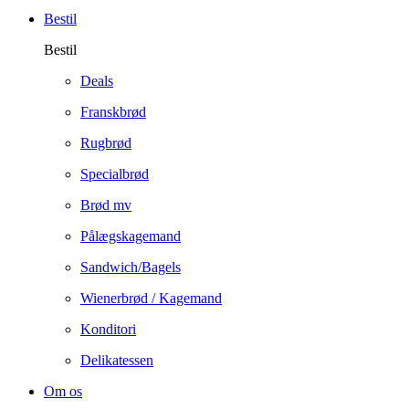
Bestil
Bestil
Deals
Franskbrød
Rugbrød
Specialbrød
Brød mv
Pålægskagemand
Sandwich/Bagels
Wienerbrød / Kagemand
Konditori
Delikatessen
Om os