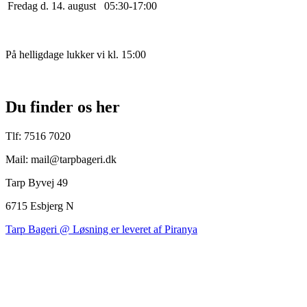
Fredag d. 14. august
0
5
:
30
-
17
:
0
0
På helligdage lukker vi kl. 15:00
Du finder os her
Tlf: 7516 7020
Mail: mail@tarpbageri.dk
Tarp Byvej 49
6715 Esbjerg N
Tarp Bageri @ Løsning er leveret af Piranya