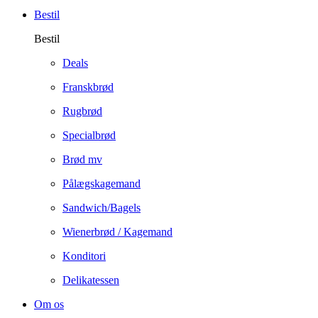
Bestil
Bestil
Deals
Franskbrød
Rugbrød
Specialbrød
Brød mv
Pålægskagemand
Sandwich/Bagels
Wienerbrød / Kagemand
Konditori
Delikatessen
Om os