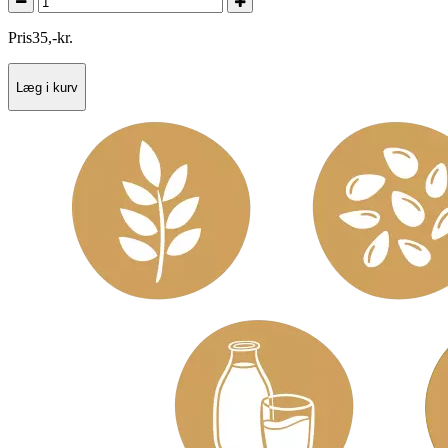
Pris
35
,
-
kr.
Læg i kurv