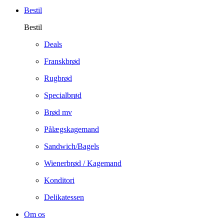
Bestil
Bestil
Deals
Franskbrød
Rugbrød
Specialbrød
Brød mv
Pålægskagemand
Sandwich/Bagels
Wienerbrød / Kagemand
Konditori
Delikatessen
Om os