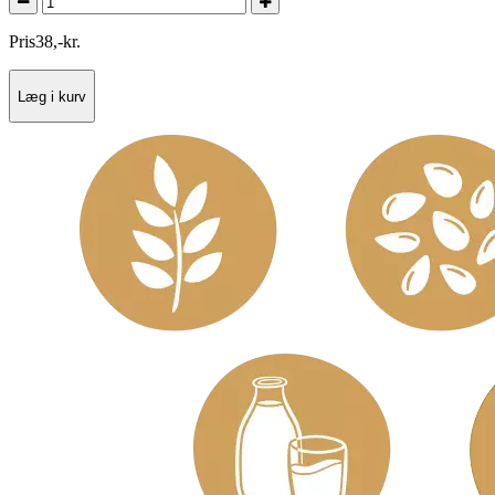
Pris
38
,
-
kr.
Læg i kurv