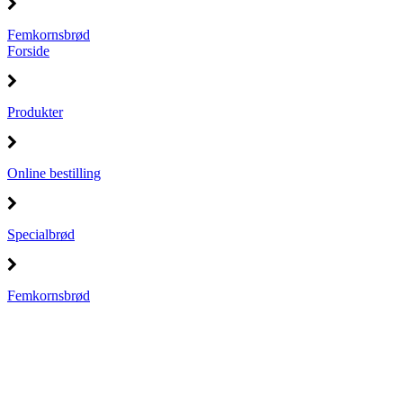
Femkornsbrød
Forside
Produkter
Online bestilling
Specialbrød
Femkornsbrød