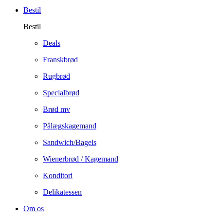
Bestil
Bestil
Deals
Franskbrød
Rugbrød
Specialbrød
Brød mv
Pålægskagemand
Sandwich/Bagels
Wienerbrød / Kagemand
Konditori
Delikatessen
Om os