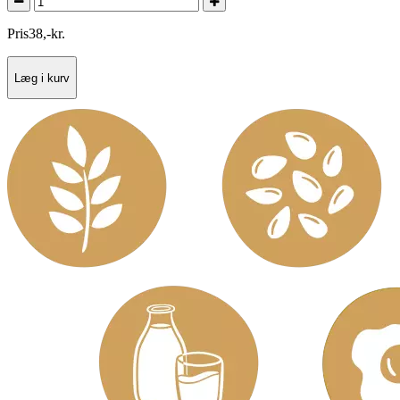
Pris
38
,
-
kr.
Læg i kurv