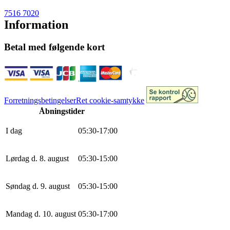
7516 7020
Information
Betal med følgende kort
Forretningsbetingelser
Ret cookie-samtykke
Åbningstider
I dag
0
5
:
30
-
17
:
0
0
Lørdag d. 8. august
0
5
:
30
-
15
:
0
0
Søndag d. 9. august
0
5
:
30
-
15
:
0
0
Mandag d. 10. august
0
5
:
30
-
17
:
0
0