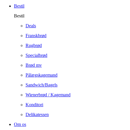
Bestil
Bestil
Deals
Franskbrød
Rugbrød
Specialbrød
Brød mv
Pålægskagemand
Sandwich/Bagels
Wienerbrød / Kagemand
Konditori
Delikatessen
Om os