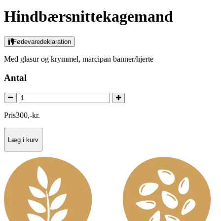
Hindbærsnittekagemand
Fødevaredeklaration
Med glasur og krymmel, marcipan banner/hjerte
Antal
Pris
300
,
-
kr.
Læg i kurv