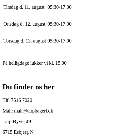
Tirsdag d. 11. august
0
5
:
30
-
17
:
0
0
Onsdag d. 12. august
0
5
:
30
-
17
:
0
0
Torsdag d. 13. august
0
5
:
30
-
17
:
0
0
På helligdage lukker vi kl. 15:00
Du finder os her
Tlf: 7516 7020
Mail: mail@tarpbageri.dk
Tarp Byvej 49
6715 Esbjerg N