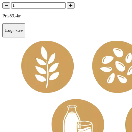
Pris
59
,
-
kr.
Læg i kurv