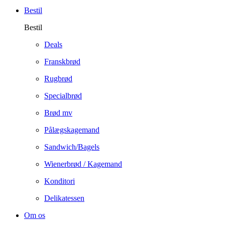
Bestil
Bestil
Deals
Franskbrød
Rugbrød
Specialbrød
Brød mv
Pålægskagemand
Sandwich/Bagels
Wienerbrød / Kagemand
Konditori
Delikatessen
Om os