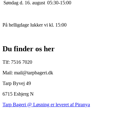
Søndag d. 16. august
0
5
:
30
-
15
:
0
0
På helligdage lukker vi kl. 15:00
Du finder os her
Tlf: 7516 7020
Mail: mail@tarpbageri.dk
Tarp Byvej 49
6715 Esbjerg N
Tarp Bageri @ Løsning er leveret af Piranya