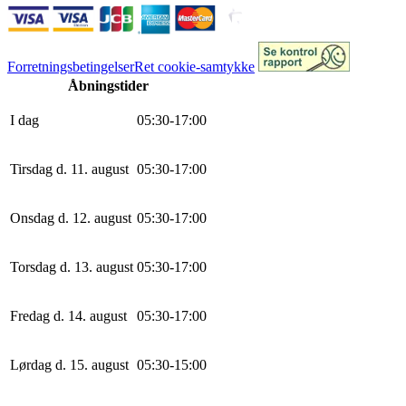
Forretningsbetingelser
Ret cookie-samtykke
Åbningstider
I dag
0
5
:
30
-
17
:
0
0
Tirsdag d. 11. august
0
5
:
30
-
17
:
0
0
Onsdag d. 12. august
0
5
:
30
-
17
:
0
0
Torsdag d. 13. august
0
5
:
30
-
17
:
0
0
Fredag d. 14. august
0
5
:
30
-
17
:
0
0
Lørdag d. 15. august
0
5
:
30
-
15
:
0
0