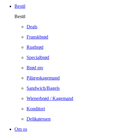
Bestil
Bestil
Deals
Franskbrød
Rugbrød
Specialbrød
Brød mv
Pålægskagemand
Sandwich/Bagels
Wienerbrød / Kagemand
Konditori
Delikatessen
Om os