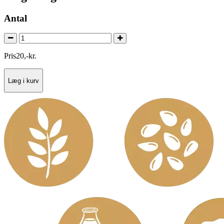
Antal
Pris
20
,
-
kr.
Læg i kurv