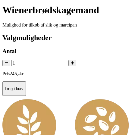
Wienerbrødskagemand
Mulighed for tilkøb af slik og marcipan
Valgmuligheder
Antal
Pris
245
,
-
kr.
Læg i kurv