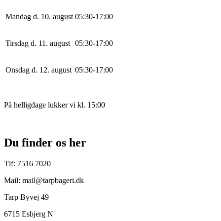
Mandag d. 10. august
0
5
:
30
-
17
:
0
0
Tirsdag d. 11. august
0
5
:
30
-
17
:
0
0
Onsdag d. 12. august
0
5
:
30
-
17
:
0
0
På helligdage lukker vi kl. 15:00
Du finder os her
Tlf: 7516 7020
Mail: mail@tarpbageri.dk
Tarp Byvej 49
6715 Esbjerg N