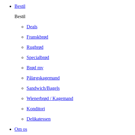
Bestil
Bestil
Deals
Franskbrød
Rugbrød
Specialbrød
Brød mv
Pålægskagemand
Sandwich/Bagels
Wienerbrød / Kagemand
Konditori
Delikatessen
Om os