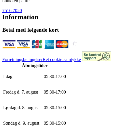
butikken på tlf:
7516 7020
Information
Betal med følgende kort
Forretningsbetingelser
Ret cookie-samtykke
Åbningstider
I dag
0
5
:
30
-
17
:
0
0
Fredag d. 7. august
0
5
:
30
-
17
:
0
0
Lørdag d. 8. august
0
5
:
30
-
15
:
0
0
Søndag d. 9. august
0
5
:
30
-
15
:
0
0